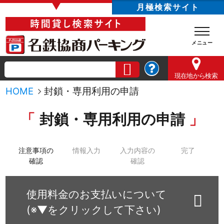
▼
月極検索サイト
現在地
から検索
HOME
封鎖・専用利用の申請
封鎖・専用利用の申請
注意事項の
情報入力
入力内容の
完了
確認
確認
使用料金のお支払いについて
(※▼をクリックして下さい)