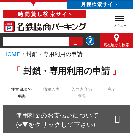
▼
月極検索サイト
現在地
から検索
HOME
封鎖・専用利用の申請
封鎖・専用利用の申請
注意事項の
情報入力
入力内容の
完了
確認
確認
使用料金のお支払いについて
(※▼をクリックして下さい)