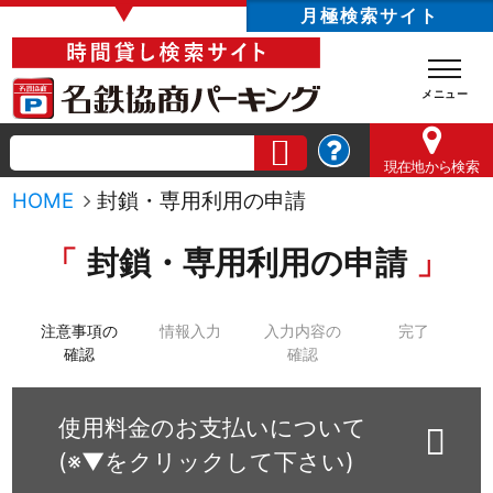
▼
月極検索サイト
現在地
から検索
HOME
封鎖・専用利用の申請
封鎖・専用利用の申請
注意事項の
情報入力
入力内容の
完了
確認
確認
使用料金のお支払いについて
(※▼をクリックして下さい)