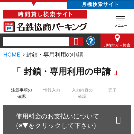
▼
月極検索サイト
現在地
から検索
HOME
封鎖・専用利用の申請
封鎖・専用利用の申請
注意事項の
情報入力
入力内容の
完了
確認
確認
使用料金のお支払いについて
(※▼をクリックして下さい)