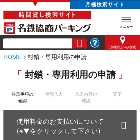
▼
月極検索サイト
現在地
から検索
HOME
封鎖・専用利用の申請
封鎖・専用利用の申請
注意事項の
情報入力
入力内容の
完了
確認
確認
使用料金のお支払いについて
(※▼をクリックして下さい)