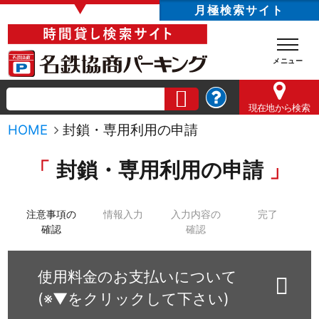
▼
月極検索サイト
現在地
から検索
HOME
封鎖・専用利用の申請
封鎖・専用利用の申請
注意事項の
情報入力
入力内容の
完了
確認
確認
使用料金のお支払いについて
(※▼をクリックして下さい)