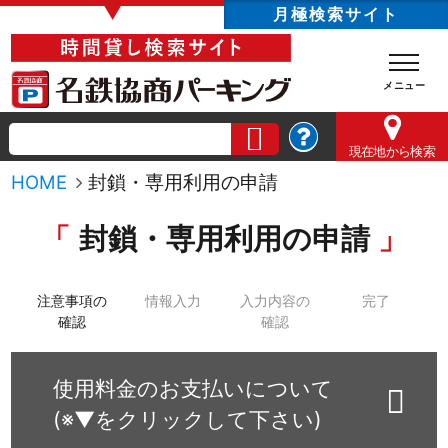
▼
月極検索サイト
現在地
から検索
HOME
封鎖・専用利用の申請
封鎖・専用利用の申請
注意事項の
情報入力
入力内容の
完了
確認
確認
使用料金のお支払いについて
(※▼をクリックして下さい)