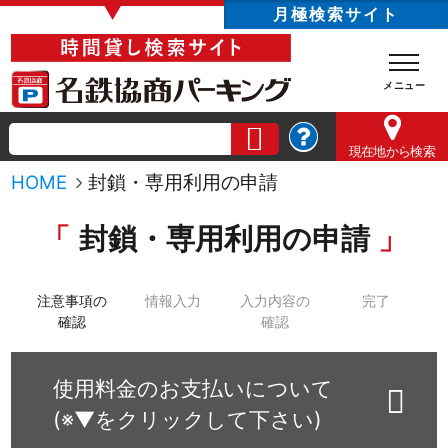
▼
月極検索サイト
現在地
から検索
HOME
封鎖・専用利用の申請
封鎖・専用利用の申請
注意事項の
情報入力
入力内容の
完了
確認
確認
使用料金のお支払いについて
(※▼をクリックして下さい)