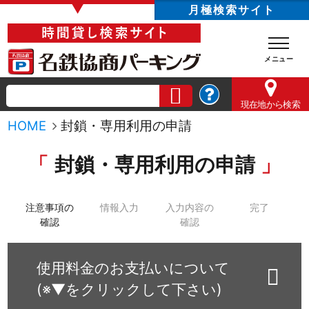
▼
月極検索サイト
現在地
から検索
HOME
封鎖・専用利用の申請
封鎖・専用利用の申請
注意事項の
情報入力
入力内容の
完了
確認
確認
使用料金のお支払いについて
(※▼をクリックして下さい)