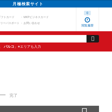
月極
検索
サイト
0
ギフトカード
MKPビジネスカード
スリーパスポート
お問い合わせ
閲覧履歴
屋 パルコ
」※エリアも入力
完了