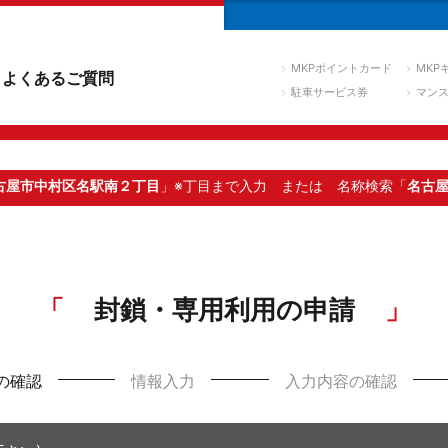
MKPポイントカード
MKP
よくあるご質問
駐車サービス券
マン
古屋市中村区名駅南２丁目
」※丁目まで入力
または 名称検索「
名古
封鎖・専用利用の申請
の確認
情報入力
入力内容の確認