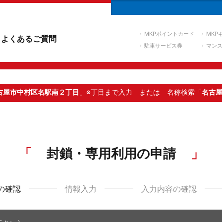
MKPポイントカード
MKP
よくあるご質問
駐車サービス券
マン
古屋市中村区名駅南２丁目
」※丁目まで入力
または 名称検索「
名古
封鎖・専用利用の申請
の確認
情報入力
入力内容の確認