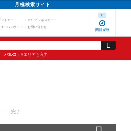
月極
検索
サイト
0
ギフトカード
MKPビジネスカード
スリーパスポート
お問い合わせ
閲覧履歴
屋 パルコ
」※エリアも入力
完了