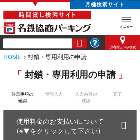
▼
月極検索サイト
現在地
から検索
HOME
封鎖・専用利用の申請
封鎖・専用利用の申請
注意事項の
情報入力
入力内容の
完了
確認
確認
使用料金のお支払いについて
(※▼をクリックして下さい)