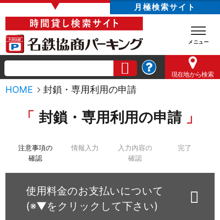
▼
月極検索サイト
現在地
から検索
HOME
封鎖・専用利用の申請
封鎖・専用利用の申請
注意事項の
情報入力
入力内容の
完了
確認
確認
使用料金のお支払いについて
(※▼をクリックして下さい)