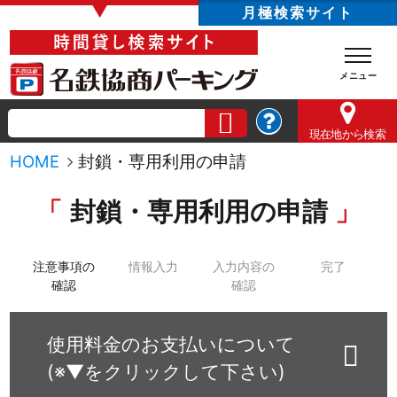
▼
月極検索サイト
現在地
から検索
HOME
封鎖・専用利用の申請
封鎖・専用利用の申請
注意事項の
情報入力
入力内容の
完了
確認
確認
使用料金のお支払いについて
(※▼をクリックして下さい)