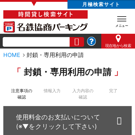
▼
月極検索サイト
現在地
から検索
HOME
封鎖・専用利用の申請
封鎖・専用利用の申請
注意事項の
情報入力
入力内容の
完了
確認
確認
使用料金のお支払いについて
(※▼をクリックして下さい)