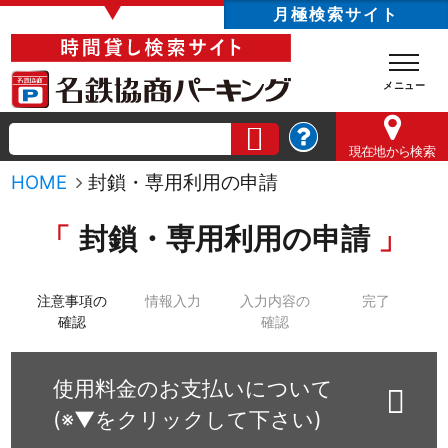
▼
月極検索サイト
現在地
から検索
HOME
封鎖・専用利用の申請
封鎖・専用利用の申請
注意事項の
情報入力
入力内容の
完了
確認
確認
使用料金のお支払いについて
(※▼をクリックして下さい)