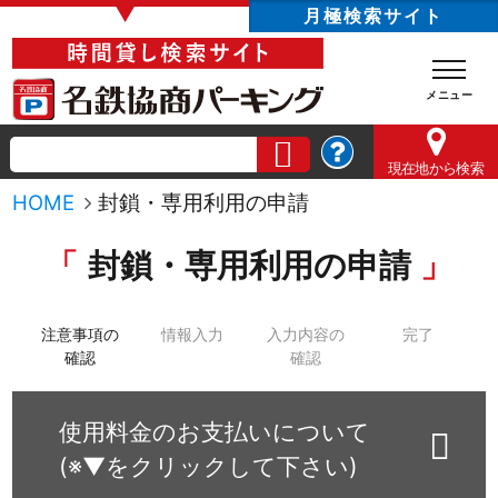
▼
月極検索サイト
現在地
から検索
HOME
封鎖・専用利用の申請
封鎖・専用利用の申請
注意事項の
情報入力
入力内容の
完了
確認
確認
使用料金のお支払いについて
(※▼をクリックして下さい)