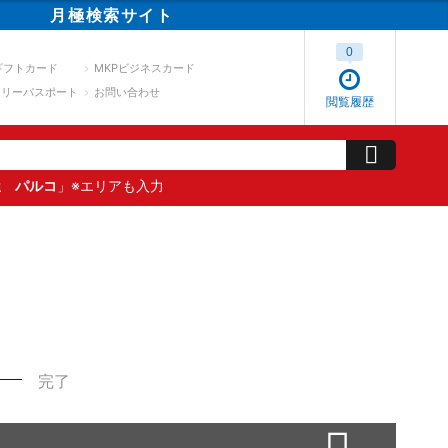
月極
検索
サイト
0
ギフトカード
MKPビジネスカード
スリーパスポート
お問い合わせ
閲覧履歴
屋 パルコ
」※エリアも入力
完了