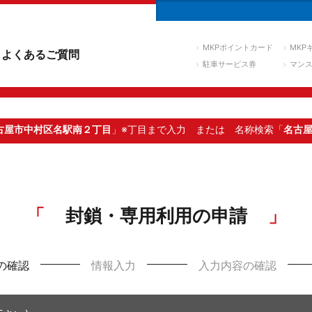
MKPポイントカード
MKP
よくあるご質問
駐車サービス券
マン
古屋市中村区名駅南２丁目
」※丁目まで入力
または 名称検索「
名古
封鎖・専用利用の申請
の確認
情報入力
入力内容の確認