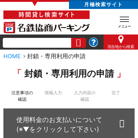
▼
月極検索サイト
現在地
から検索
HOME
封鎖・専用利用の申請
封鎖・専用利用の申請
注意事項の
情報入力
入力内容の
完了
確認
確認
使用料金のお支払いについて
(※▼をクリックして下さい)