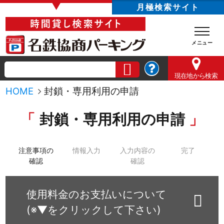
▼
月極検索サイト
現在地
から検索
HOME
封鎖・専用利用の申請
封鎖・専用利用の申請
注意事項の
情報入力
入力内容の
完了
確認
確認
使用料金のお支払いについて
(※▼をクリックして下さい)