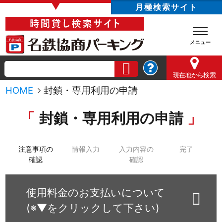
▼
月極検索サイト
現在地
から検索
HOME
封鎖・専用利用の申請
封鎖・専用利用の申請
注意事項の
情報入力
入力内容の
完了
確認
確認
使用料金のお支払いについて
(※▼をクリックして下さい)