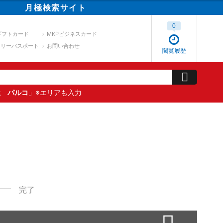
月極
検索
サイト
0
ギフトカード
MKPビジネスカード
スリーパスポート
お問い合わせ
閲覧履歴
屋 パルコ
」※エリアも入力
完了