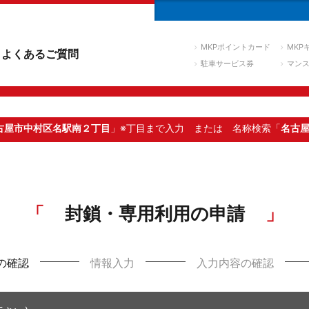
MKPポイントカード
MKP
よくあるご質問
駐車サービス券
マン
古屋市中村区名駅南２丁目
」※丁目まで入力
または 名称検索「
名古
封鎖・専用利用の申請
の確認
情報入力
入力内容の確認