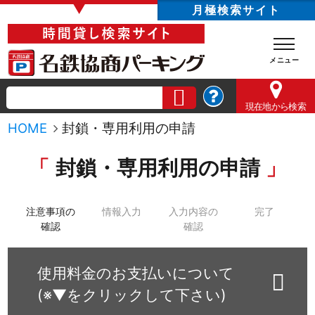
▼
月極検索サイト
現在地
から検索
HOME
封鎖・専用利用の申請
封鎖・専用利用の申請
注意事項の
情報入力
入力内容の
完了
確認
確認
使用料金のお支払いについて
(※▼をクリックして下さい)