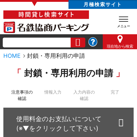
▼
月極検索サイト
現在地
から検索
HOME
封鎖・専用利用の申請
封鎖・専用利用の申請
注意事項の
情報入力
入力内容の
完了
確認
確認
使用料金のお支払いについて
(※▼をクリックして下さい)