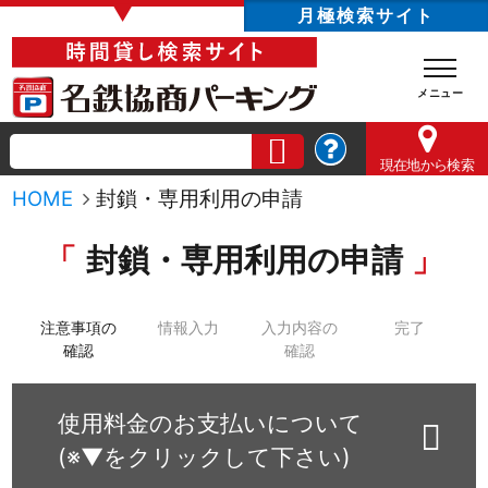
▼
月極検索サイト
現在地
から検索
HOME
封鎖・専用利用の申請
封鎖・専用利用の申請
注意事項の
情報入力
入力内容の
完了
確認
確認
使用料金のお支払いについて
(※▼をクリックして下さい)