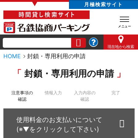
▼
月極検索サイト
現在地
から検索
HOME
封鎖・専用利用の申請
封鎖・専用利用の申請
注意事項の
情報入力
入力内容の
完了
確認
確認
使用料金のお支払いについて
(※▼をクリックして下さい)