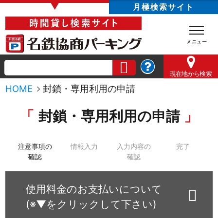
▼
月極検索サイト
現在地
から検索
HOME
封鎖・専用利用の申請
封鎖・専用利用の申請
注意事項の
情報入力
入力内容の
完了
確認
確認
使用料金のお支払いについて
(※▼をクリックして下さい)