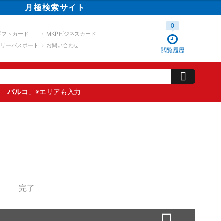
月極
検索
サイト
0
ギフトカード
MKPビジネスカード
スリーパスポート
お問い合わせ
閲覧履歴
屋 パルコ
」※エリアも入力
完了