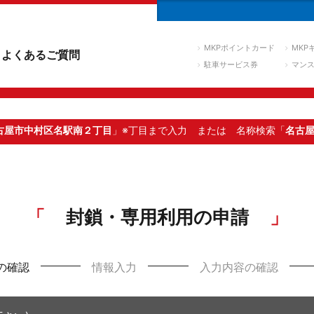
MKPポイントカード
MKP
よくあるご質問
駐車サービス券
マン
古屋市中村区名駅南２丁目
」※丁目まで入力
または 名称検索「
名古
封鎖・専用利用の申請
の確認
情報入力
入力内容の確認