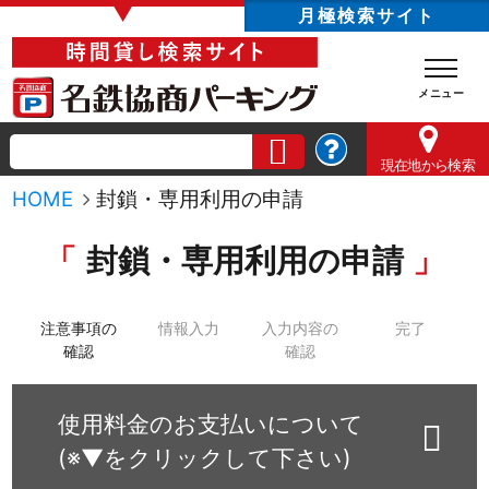
▼
月極検索サイト
現在地
から検索
HOME
封鎖・専用利用の申請
封鎖・専用利用の申請
注意事項の
情報入力
入力内容の
完了
確認
確認
使用料金のお支払いについて
(※▼をクリックして下さい)