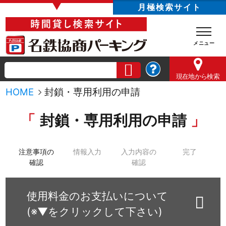
▼
月極検索サイト
現在地
から検索
HOME
封鎖・専用利用の申請
封鎖・専用利用の申請
注意事項の
情報入力
入力内容の
完了
確認
確認
使用料金のお支払いについて
(※▼をクリックして下さい)