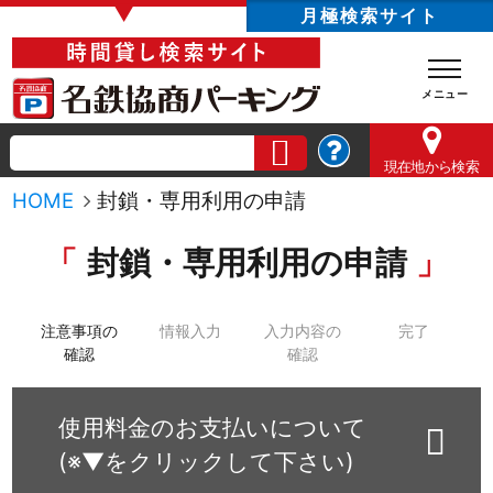
▼
月極検索サイト
現在地
から検索
HOME
封鎖・専用利用の申請
封鎖・専用利用の申請
注意事項の
情報入力
入力内容の
完了
確認
確認
使用料金のお支払いについて
(※▼をクリックして下さい)