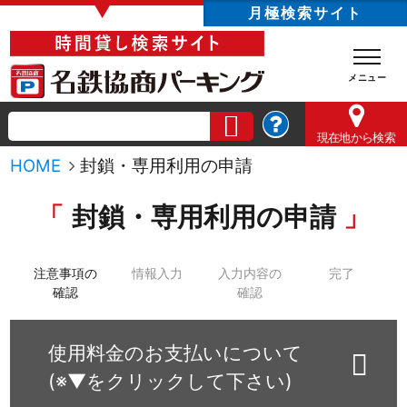
▼
月極検索サイト
現在地
から検索
HOME
封鎖・専用利用の申請
封鎖・専用利用の申請
注意事項の
情報入力
入力内容の
完了
確認
確認
使用料金のお支払いについて
(※▼をクリックして下さい)