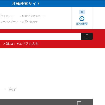
月極
検索
サイト
0
ギフトカード
MKPビジネスカード
スリーパスポート
お問い合わせ
閲覧履歴
屋 パルコ
」※エリアも入力
完了