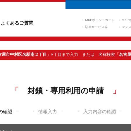
MKPポイントカード
MKP
よくあるご質問
駐車サービス券
マン
古屋市中村区名駅南２丁目
」※丁目まで入力
または 名称検索「
名古
封鎖・専用利用の申請
の確認
情報入力
入力内容の確認