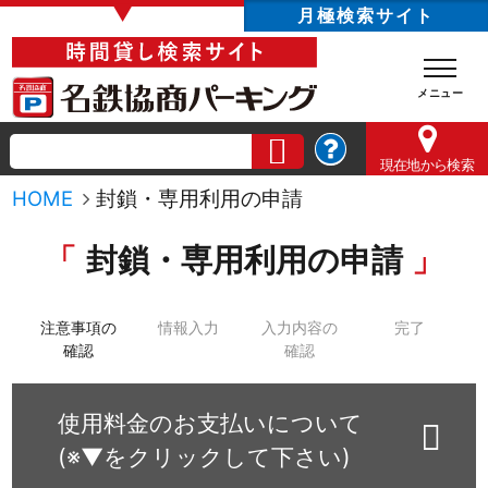
▼
月極検索サイト
現在地
から検索
HOME
封鎖・専用利用の申請
封鎖・専用利用の申請
注意事項の
情報入力
入力内容の
完了
確認
確認
使用料金のお支払いについて
(※▼をクリックして下さい)