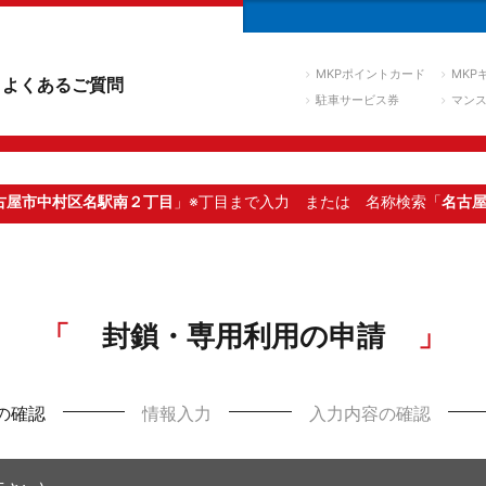
MKPポイントカード
MKP
よくあるご質問
駐車サービス券
マン
古屋市中村区名駅南２丁目
」※丁目まで入力
または 名称検索「
名古
封鎖・専用利用の申請
の確認
情報入力
入力内容の確認