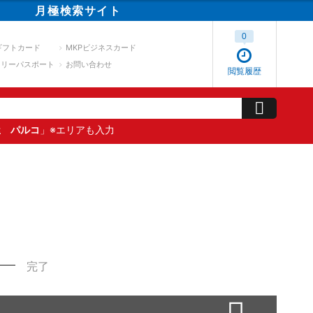
月極
検索
サイト
0
ギフトカード
MKPビジネスカード
スリーパスポート
お問い合わせ
閲覧履歴
屋 パルコ
」※エリアも入力
完了