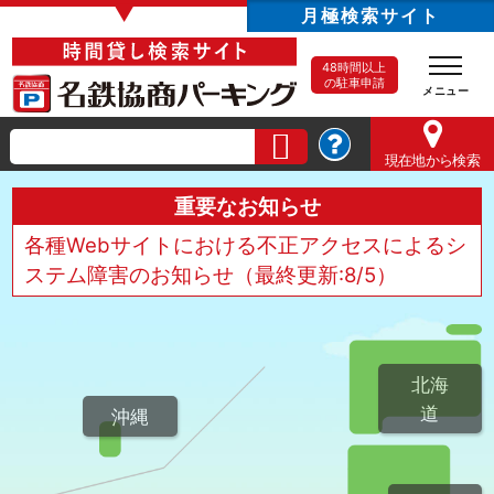
▼
月極検索サイト
48時間以上
の駐車申請
現在地
から検索
重要なお知らせ
各種Webサイトにおける不正アクセスによるシ
ステム障害のお知らせ（最終更新:8/5）
北海
道
沖縄