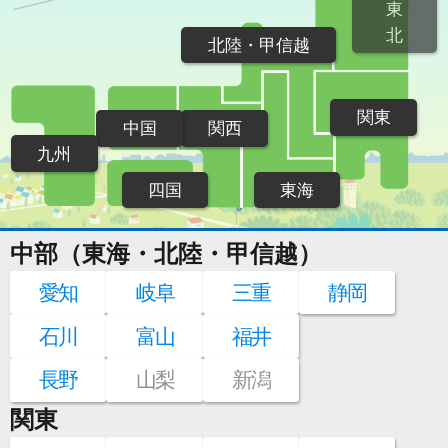
東
北
北陸・甲信越
関東
中国
関西
九州
四国
東海
中部（東海・北陸・甲信越）
愛知
岐阜
三重
静岡
石川
富山
福井
長野
山梨
新潟
関東