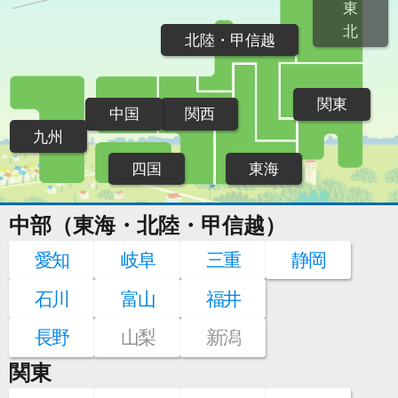
東
北
北陸・甲信越
関東
中国
関西
九州
四国
東海
中部（東海・北陸・甲信越）
愛知
岐阜
三重
静岡
石川
富山
福井
長野
山梨
新潟
関東