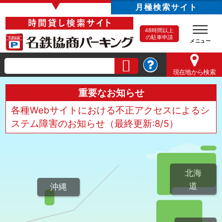
▼
月極検索サイト
48時間以上
の駐車申請
現在地
から検索
重要なお知らせ
各種Webサイトにおける不正アクセスによるシ
ステム障害のお知らせ（最終更新:8/5）
北海
道
沖縄