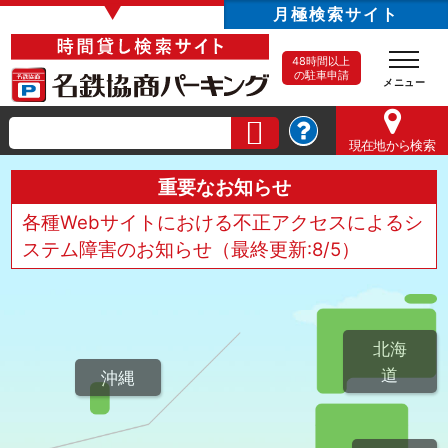
▼
月極検索サイト
48時間以上
の駐車申請
現在地
から検索
重要なお知らせ
各種Webサイトにおける不正アクセスによるシ
ステム障害のお知らせ（最終更新:8/5）
北海
道
沖縄