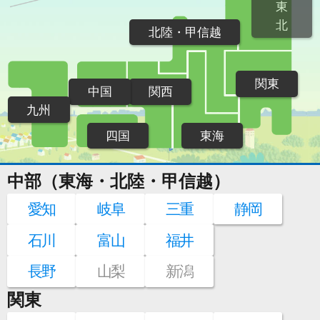
東
北
北陸・甲信越
関東
中国
関西
九州
四国
東海
中部（東海・北陸・甲信越）
愛知
岐阜
三重
静岡
石川
富山
福井
長野
山梨
新潟
関東