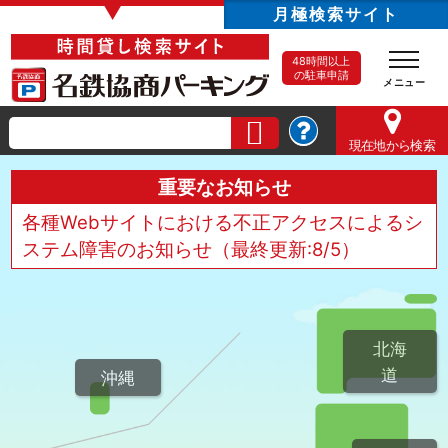
▼
月極検索サイト
48時間以上
の駐車申請
現在地
から検索
重要なお知らせ
各種Webサイトにおける不正アクセスによるシ
ステム障害のお知らせ（最終更新:8/5）
北海
道
沖縄