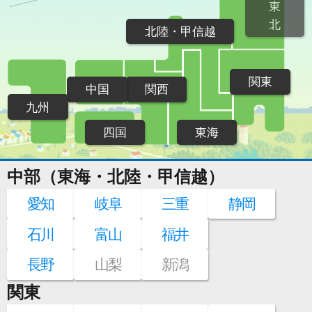
東
北
北陸・甲信越
関東
中国
関西
九州
四国
東海
中部（東海・北陸・甲信越）
愛知
岐阜
三重
静岡
石川
富山
福井
長野
山梨
新潟
関東