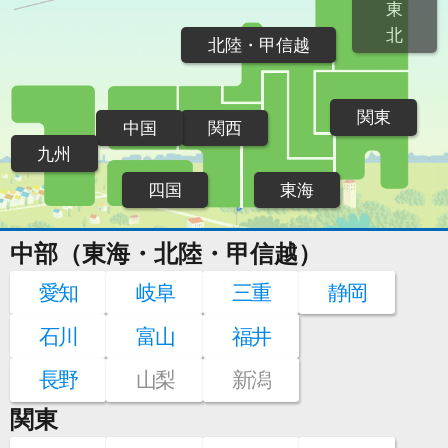
東
北
北陸・甲信越
関東
中国
関西
九州
四国
東海
中部（東海・北陸・甲信越）
愛知
岐阜
三重
静岡
石川
富山
福井
長野
山梨
新潟
関東