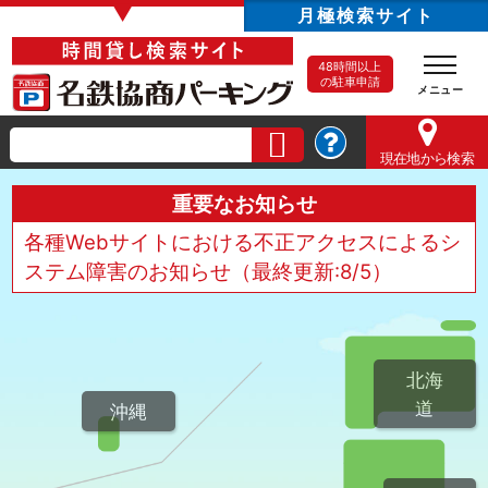
▼
月極検索サイト
48時間以上
の駐車申請
現在地
から検索
重要なお知らせ
各種Webサイトにおける不正アクセスによるシ
ステム障害のお知らせ（最終更新:8/5）
北海
道
沖縄