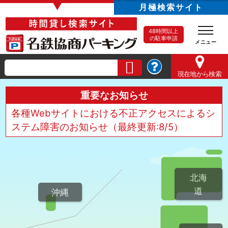
▼
月極検索サイト
48時間以上
の駐車申請
現在地
から検索
重要なお知らせ
各種Webサイトにおける不正アクセスによるシ
ステム障害のお知らせ（最終更新:8/5）
北海
道
沖縄