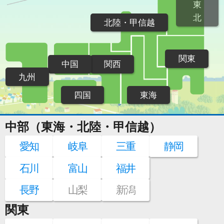
東
北
北陸・甲信越
関東
中国
関西
九州
四国
東海
中部（東海・北陸・甲信越）
愛知
岐阜
三重
静岡
石川
富山
福井
長野
山梨
新潟
関東