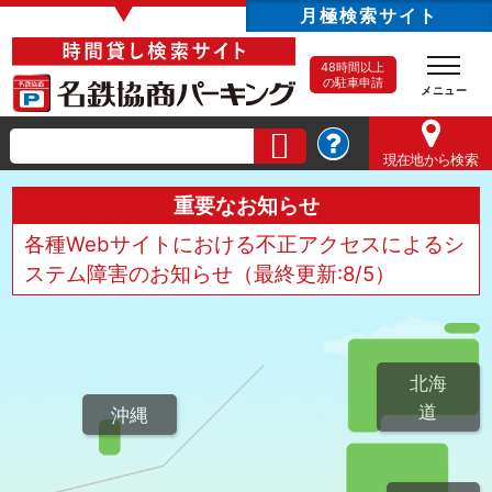
▼
月極検索サイト
48時間以上
の駐車申請
現在地
から検索
重要なお知らせ
各種Webサイトにおける不正アクセスによるシ
ステム障害のお知らせ（最終更新:8/5）
北海
道
沖縄