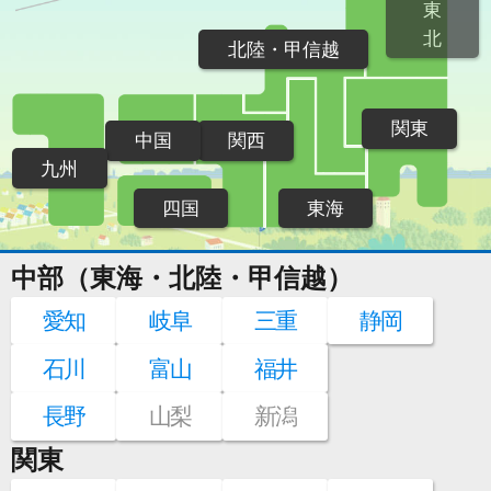
東
北
北陸・甲信越
関東
中国
関西
九州
四国
東海
中部（東海・北陸・甲信越）
愛知
岐阜
三重
静岡
石川
富山
福井
長野
山梨
新潟
関東