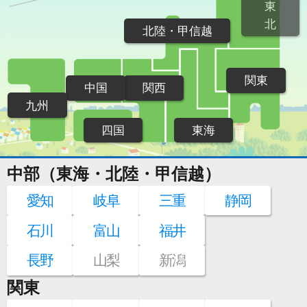
東
北
北陸・甲信越
関東
中国
関西
九州
四国
東海
中部（東海・北陸・甲信越）
愛知
岐阜
三重
静岡
石川
富山
福井
長野
山梨
新潟
関東