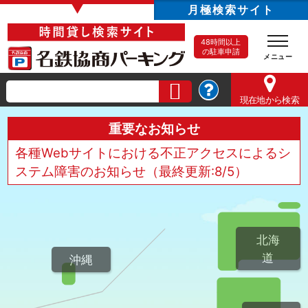
▼
月極検索サイト
48時間以上
の駐車申請
現在地
から検索
重要なお知らせ
各種Webサイトにおける不正アクセスによるシ
ステム障害のお知らせ（最終更新:8/5）
北海
道
沖縄