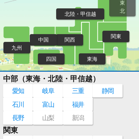
東
北
北陸・甲信越
関東
中国
関西
九州
四国
東海
中部（東海・北陸・甲信越）
愛知
岐阜
三重
静岡
石川
富山
福井
長野
山梨
新潟
関東