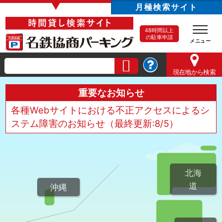
▼
月極検索サイト
48時間以上
の駐車申請
現在地
から検索
重要なお知らせ
各種Webサイトにおける不正アクセスによるシ
ステム障害のお知らせ（最終更新:8/5）
北海
道
沖縄