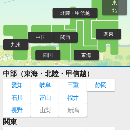
東
北
北陸・甲信越
関東
中国
関西
九州
四国
東海
中部（東海・北陸・甲信越）
愛知
岐阜
三重
静岡
石川
富山
福井
長野
山梨
新潟
関東