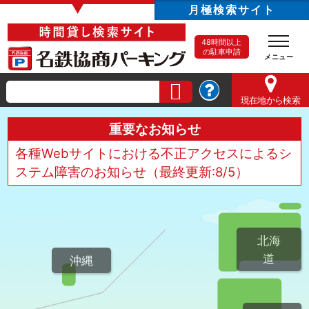
▼
月極検索サイト
48時間以上
の駐車申請
現在地
から検索
重要なお知らせ
各種Webサイトにおける不正アクセスによるシ
ステム障害のお知らせ（最終更新:8/5）
北海
道
沖縄