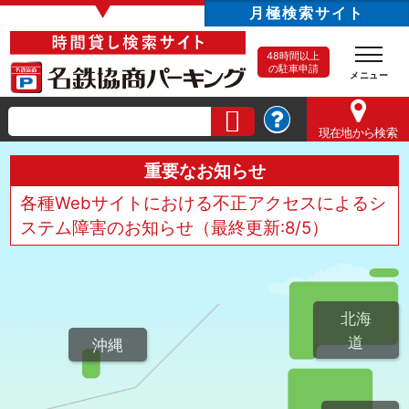
▼
月極検索サイト
48時間以上
の駐車申請
現在地
から検索
重要なお知らせ
各種Webサイトにおける不正アクセスによるシ
ステム障害のお知らせ（最終更新:8/5）
北海
道
沖縄