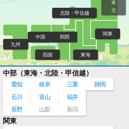
東
北
北陸・甲信越
関東
中国
関西
九州
四国
東海
中部（東海・北陸・甲信越）
愛知
岐阜
三重
静岡
石川
富山
福井
長野
山梨
新潟
関東