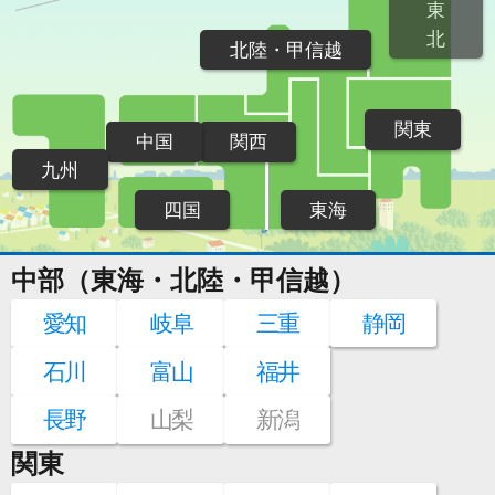
東
北
北陸・甲信越
関東
中国
関西
九州
四国
東海
中部（東海・北陸・甲信越）
愛知
岐阜
三重
静岡
石川
富山
福井
長野
山梨
新潟
関東