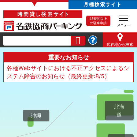
▼
月極検索サイト
48時間以上
の駐車申請
現在地
から検索
重要なお知らせ
各種Webサイトにおける不正アクセスによるシ
ステム障害のお知らせ（最終更新:8/5）
北海
道
沖縄