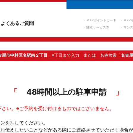
MKPポイントカード
MKP
よくあるご質問
駐車サービス券
マン
古屋市中村区名駅南２丁目
」※丁目まで入力
または 名称検索「
名古
48時間以上の駐車申請
下さい。※ご予約を受け付けるものではございません。
タンを押してください。
。お伝えしたいことなどがある際にご連絡させていただく場合