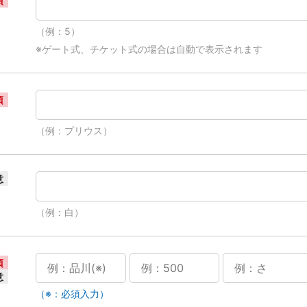
須
（例：5）
※ゲート式、チケット式の場合は自動で表示されます
須
（例：プリウス）
意
（例：白）
須
意
（※：必須入力）