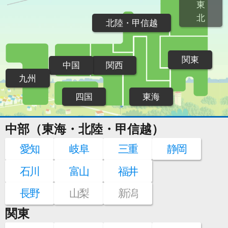
東
北
北陸・甲信越
関東
中国
関西
九州
四国
東海
中部（東海・北陸・甲信越）
愛知
岐阜
三重
静岡
石川
富山
福井
長野
山梨
新潟
関東