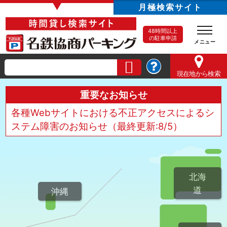
▼
月極検索サイト
48時間以上
の駐車申請
現在地
から検索
重要なお知らせ
各種Webサイトにおける不正アクセスによるシ
ステム障害のお知らせ（最終更新:8/5）
北海
道
沖縄