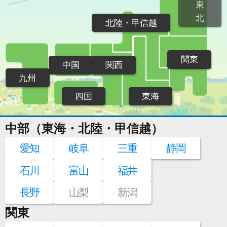
東
北
北陸・甲信越
関東
中国
関西
九州
四国
東海
中部（東海・北陸・甲信越）
愛知
岐阜
三重
静岡
石川
富山
福井
長野
山梨
新潟
関東