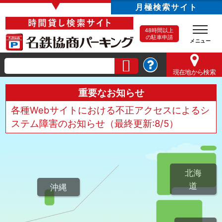
▼
月極検索サイト
48時間以上
の駐車申請
現在地
から検索
重要なお知らせ
各種Webサイトにおける不正アクセスによるシ
ステム障害のお知らせ（最終更新:8/5）
北海
道
沖縄